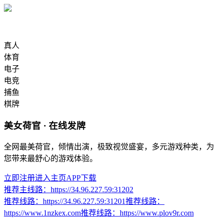
真人
体育
电子
电竞
捕鱼
棋牌
美女荷官 · 在线发牌
全网最美荷官，倾情出演，极致视觉盛宴，多元游戏种类，为
您带来最舒心的游戏体验。
立即注册
进入主页
APP下载
推荐主线路：
https://34.96.227.59:31202
推荐线路：
https://34.96.227.59:31201
推荐线路：
https://www.1nzkex.com
推荐线路：
https://www.plov9r.com