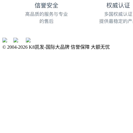
© 2004-
2026
K8凯发-国际大品牌 信誉保障 大额无忧