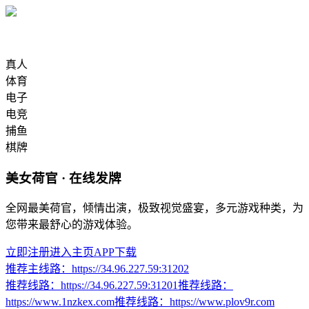
真人
体育
电子
电竞
捕鱼
棋牌
美女荷官 · 在线发牌
全网最美荷官，倾情出演，极致视觉盛宴，多元游戏种类，为
您带来最舒心的游戏体验。
立即注册
进入主页
APP下载
推荐主线路：
https://34.96.227.59:31202
推荐线路：
https://34.96.227.59:31201
推荐线路：
https://www.1nzkex.com
推荐线路：
https://www.plov9r.com