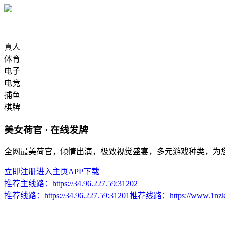
真人
体育
电子
电竞
捕鱼
棋牌
美女荷官 · 在线发牌
全网最美荷官，倾情出演，极致视觉盛宴，多元游戏种类，为
立即注册
进入主页
APP下载
推荐主线路：
https://34.96.227.59:31202
推荐线路：
https://34.96.227.59:31201
推荐线路：
https://www.1nz