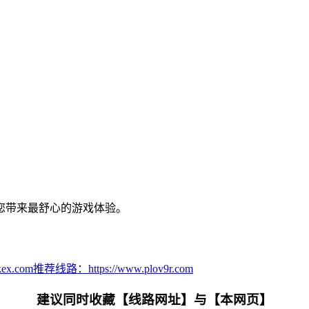
您带来最舒心的游戏体验。
kex.com
推荐线路：
https://www.plov9r.com
建议同时收藏【线路网址】与【本网页】