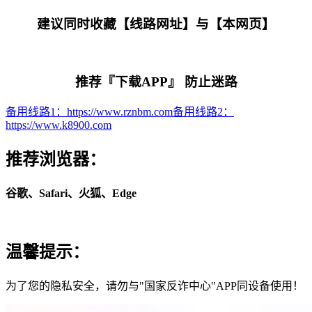
建议同时收藏【线路网址】与【本网页】
推荐『下载APP』 防止迷路
备用线路
1
：
https://www.rznbm.com
备用线路
2
：
https://www.k8900.com
推荐浏览器：
谷歌、Safari、火狐、Edge
温馨提示：
为了您的隐私安全，请勿与"国家反诈中心"APP同设备使用！